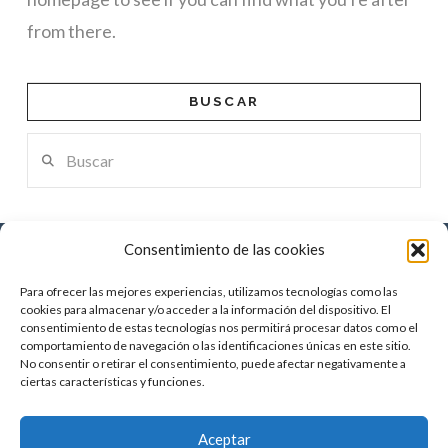
from there.
BUSCAR
Buscar
Consentimiento de las cookies
Laforet Group S.L.
Para ofrecer las mejores experiencias, utilizamos tecnologías como las
Agencia de Viajes GC-004159
cookies para almacenar y/o acceder a la información del dispositivo. El
consentimiento de estas tecnologías nos permitirá procesar datos como el
CIF B55239966
comportamiento de navegación o las identificaciones únicas en este sitio.
Francesc Pérez Cabrero 7, Estd.
No consentir o retirar el consentimiento, puede afectar negativamente a
08021 Barcelona | España
ciertas características y funciones.
Telf: +34932090016
-
info@laforetgroup.com
Aceptar
Condiciones legales
Política de cookies